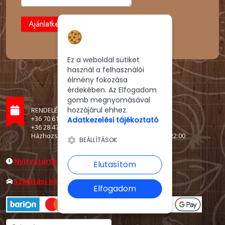
Hozzájárulás a
sütikhez
Ez a weboldal sütiket
használ a felhasználói
élmény fokozása
érdekében. Az Elfogadom
gomb megnyomásával
hozzájárul ehhez.
RENDELÉSFELVÉTEL
+36 70 614 4901
Adatkezelési tájékoztató
+36 28 472-473
Házhozszállítás: K,Sz,Cs 11:00-21:00 P,Sz 11:00-22:00
BEÁLLÍTÁSOK
Nyitvatartás
Elutasítom
Szállítási körzetek és díjak
Elfogadom