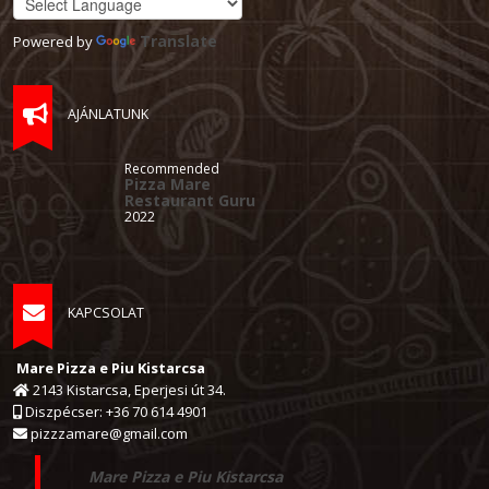
Translate
Powered by
AJÁNLATUNK
Recommended
Pizza Mare
Restaurant Guru
2022
KAPCSOLAT
Mare Pizza e Piu Kistarcsa
2143 Kistarcsa, Eperjesi út 34.
Diszpécser: +36 70 614 4901
pizzzamare@gmail.com
Mare Pizza e Piu Kistarcsa