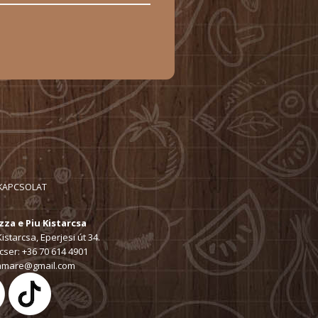
KAPCSOLAT
zza e Piu Kistarcsa
istarcsa, Eperjesi út 34.
ser: +36 70 614 4901
amare@gmail.com