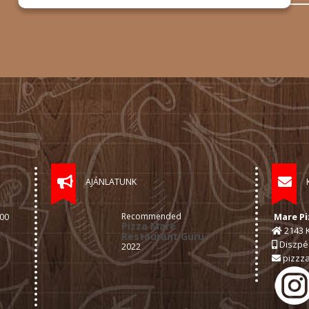
AJÁNLATUNK
Recommended
Mare Pi
:00
Pizza Mare
2143 K
Restaurant Guru
Diszpéc
2022
pizzz