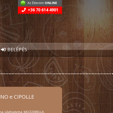
Az Étterem
ONLINE
+36 70 614 4901
BELÉPÉS
NNO e CIPOLLE
a, Lilahagyma, MOZZARELLA,