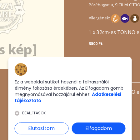
Póréhagyma, SICILIAI CITR
Allergének:
1 x 32cm-es TONNO e
3500 Ft
KOSÁRBA
Hozzájárulás a sütikhez
Ez a weboldal sütiket használ a felhasználói
élmény fokozása érdekében. Az Elfogadom gomb
1 x 45cm-es TONNO e
megnyomásával hozzájárul ehhez.
Adatkezelési
tájékoztató
6100 Ft
BEÁLLÍTÁSOK
KOSÁRBA
Elutasítom
Elfogadom