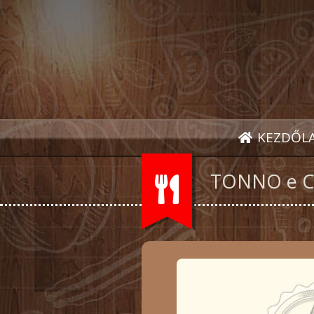
KEZDŐL
TONNO e C