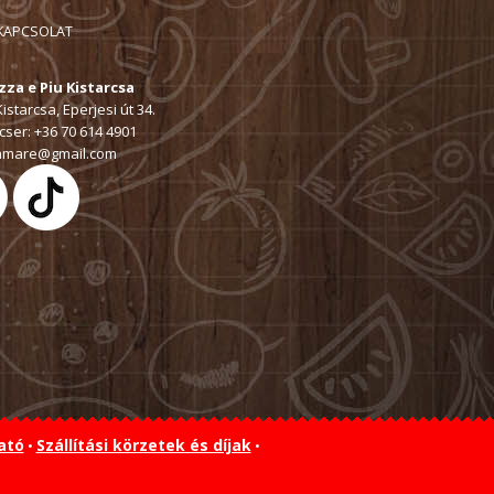
KAPCSOLAT
zza e Piu Kistarcsa
istarcsa, Eperjesi út 34.
ser: +36 70 614 4901
amare@gmail.com
ató
Szállítási körzetek és díjak
•
•