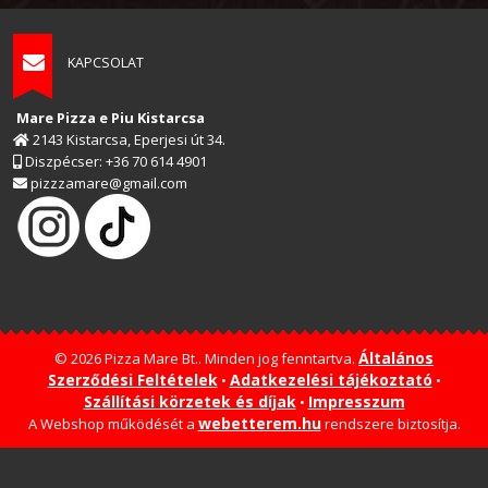
KAPCSOLAT
Mare Pizza e Piu Kistarcsa
2143 Kistarcsa, Eperjesi út 34.
Diszpécser: +36 70 614 4901
pizzzamare@gmail.com
Általános
© 2026 Pizza Mare Bt.. Minden jog fenntartva.
Szerződési Feltételek
Adatkezelési tájékoztató
•
•
Szállítási körzetek és díjak
Impresszum
•
webetterem.hu
A Webshop működését a
rendszere biztosítja.