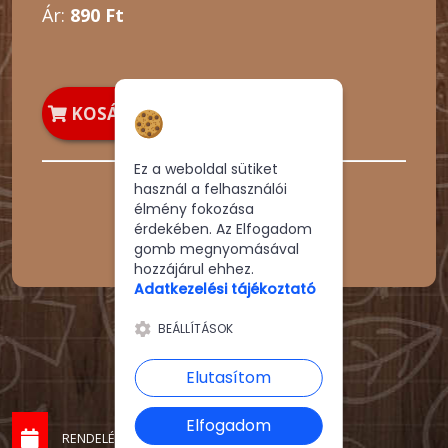
Ár:
890 Ft
Hozzájárulás a
KOSÁRBA
sütikhez
Ez a weboldal sütiket
használ a felhasználói
élmény fokozása
érdekében. Az Elfogadom
gomb megnyomásával
hozzájárul ehhez.
Adatkezelési tájékoztató
BEÁLLÍTÁSOK
Elutasítom
Elfogadom
RENDELÉSFELVÉTEL