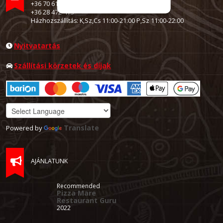
+36 70 614 4901
+36 28 472-473
Házhozszállítás: K,Sz,Cs 11:00-21:00 P,Sz 11:00-22:00
Nyitvatartás
Szállítási körzetek és díjak
Translate
Powered by
AJÁNLATUNK
Recommended
Pizza Mare
Restaurant Guru
2022