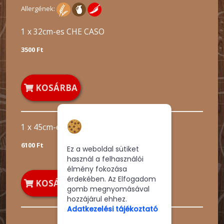
Allergének:
1 x 32cm-es CHE CASO
3500 Ft
KOSÁRBA
Hozzájárulás a
1 x 45cm-es CHE CASO
sütikhez
6100 Ft
Ez a weboldal sütiket
használ a felhasználói
élmény fokozása
érdekében. Az Elfogadom
KOSÁRBA
gomb megnyomásával
hozzájárul ehhez.
Adatkezelési tájékoztató