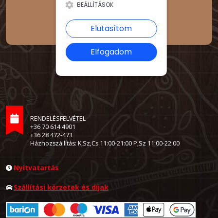
BEÁLLÍTÁSOK
Elutasítom
Elfogadom
RENDELÉSFELVÉTEL
+36 70 614 4901
+36 28 472-473
Házhozszállítás: K,Sz,Cs 11:00-21:00 P,Sz 11:00-22:00
Nyitvatartás
Szállítási körzetek és díjak