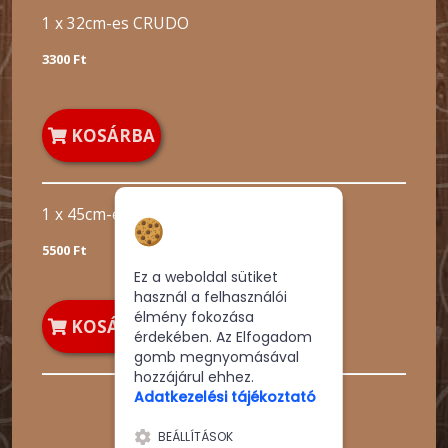
1 x 32cm-es CRUDO
3300 Ft
KOSÁRBA
1 x 45cm-es CRUDO
Hozzájárulás a
sütikhez
5500 Ft
Ez a weboldal sütiket
használ a felhasználói
élmény fokozása
KOSÁRBA
érdekében. Az Elfogadom
gomb megnyomásával
hozzájárul ehhez.
Adatkezelési tájékoztató
BEÁLLÍTÁSOK