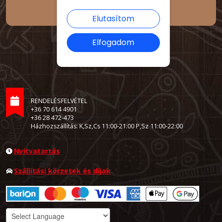
Elutasítom
Elfogadom
RENDELÉSFELVÉTEL
+36 70 614 4901
+36 28 472-473
Házhozszállítás: K,Sz,Cs 11:00-21:00 P,Sz 11:00-22:00
Nyitvatartás
Szállítási körzetek és díjak