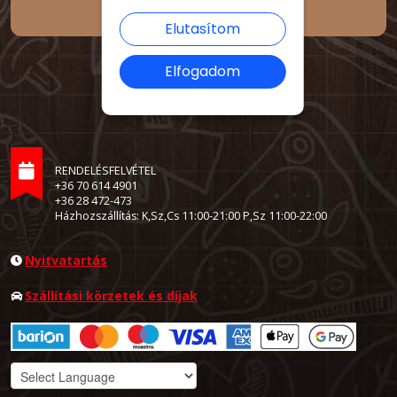
Elutasítom
Elfogadom
RENDELÉSFELVÉTEL
+36 70 614 4901
+36 28 472-473
Házhozszállítás: K,Sz,Cs 11:00-21:00 P,Sz 11:00-22:00
Nyitvatartás
Szállítási körzetek és díjak