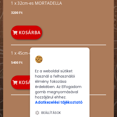
1 x 32cm-es MORTADELLA
3200 Ft
KOSÁRBA
1 x 45cm-es MORTADELLA
Hozzájárulás a
sütikhez
5400 Ft
Ez a weboldal sütiket
használ a felhasználói
élmény fokozása
KOSÁRBA
érdekében. Az Elfogadom
gomb megnyomásával
hozzájárul ehhez.
Adatkezelési tájékoztató
BEÁLLÍTÁSOK