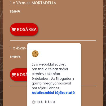
1 x 32cm-es MORTADELLA
3200 Ft
KOSÁRBA
1 x 45cm-es MORTADELLA
Hozzájárulás a
sütikhez
5400 Ft
Ez a weboldal sütiket
használ a felhasználói
élmény fokozása
KOSÁRBA
érdekében. Az Elfogadom
gomb megnyomásával
hozzájárul ehhez.
Adatkezelési tájékoztató
BEÁLLÍTÁSOK