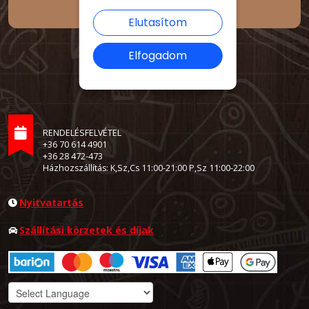
Elutasítom
Elfogadom
RENDELÉSFELVÉTEL
+36 70 614 4901
+36 28 472-473
Házhozszállítás: K,Sz,Cs 11:00-21:00 P,Sz 11:00-22:00
Nyitvatartás
Szállítási körzetek és díjak