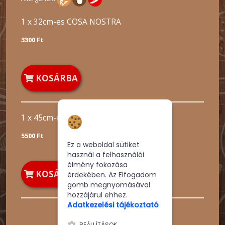
1 x 32cm-es COSA NOSTRA
3300 Ft
KOSÁRBA
Hozzájárulás a
1 x 45cm-es COSA NOSTRA
sütikhez
5500 Ft
Ez a weboldal sütiket
használ a felhasználói
élmény fokozása
KOSÁRBA
érdekében. Az Elfogadom
gomb megnyomásával
hozzájárul ehhez.
Adatkezelési tájékoztató
BEÁLLÍTÁSOK