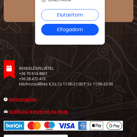
Elutasítom
Elfogadom
RENDELÉSFELVÉTEL
+36 70 614 4901
+36 28 472-473
Házhozszállítás: K,Sz,Cs 11:00-21:00 P,Sz 11:00-22:00
Nyitvatartás
Szállítási körzetek és díjak